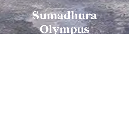
S
u
m
a
d
h
u
r
a
O
l
y
m
p
u
s